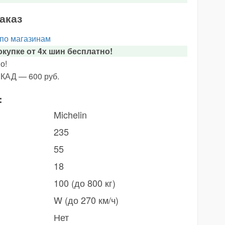
аказ
 по магазинам
купке от 4х шин бесплатно!
о!
 КАД — 600 руб.
:
Michelin
235
55
18
100 (до 800 кг)
W (до 270 км/ч)
Нет