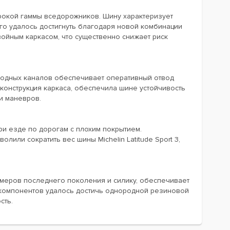
широкой гаммы вседорожников. Шину характеризует
го удалось достигнуть благодаря новой комбинации
войным каркасом, что существенно снижает риск
тводных каналов обеспечивает оперативный отвод
конструкция каркаса, обеспечила шине устойчивость
и маневров.
и езде по дорогам с плохим покрытием.
или сократить вес шины Michelin Latitude Sport 3,
меров последнего поколения и силику, обеспечивает
компонентов удалось достичь однородной резиновой
сть.