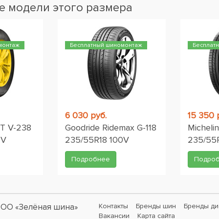
 модели этого размера
монтаж
Бесплатный шиномонтаж
Бесплат
6 030 руб.
15 350 
/T V-238
Goodride Ridemax G-118
Micheli
0V
235/55R18 100V
235/55
Подробнее
Подро
ОО «Зелёная шина»
Контакты
Бренды шин
Бренды ди
Вакансии
Карта сайта