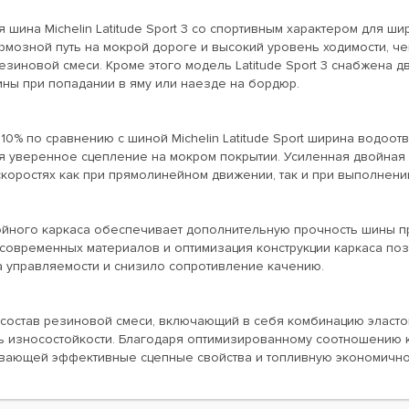
 шина Michelin Latitude Sport 3 со спортивным характером для 
мозной путь на мокрой дороге и высокий уровень ходимости, че
езиновой смеси. Кроме этого модель Latitude Sport 3 снабжена д
ны при попадании в яму или наезде на бордюр.
10% по сравнению с шиной Michelin Latitude Sport ширина водоо
уя уверенное сцепление на мокром покрытии. Усиленная двойная 
коростях как при прямолинейном движении, так и при выполнени
йного каркаса обеспечивает дополнительную прочность шины пр
овременных материалов и оптимизация конструкции каркаса позвол
а управляемости и снизило сопротивление качению.
состав резиновой смеси, включающий в себя комбинацию эласто
ь износостойкости. Благодаря оптимизированному соотношению 
вающей эффективные сцепные свойства и топливную экономично