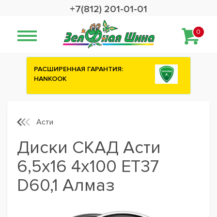
+7(812) 201-01-01
0
ИЯ:
Сashback 2500 рублей на зимние
шины ATTAR
Асти
Диски СКАД Асти
6,5x16 4x100 ET37
D60,1 Алмаз