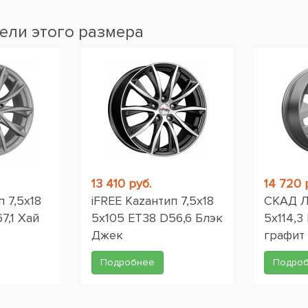
ели этого размера
13 410 руб.
14 720 
п 7,5x18
iFREE Кazaнтип 7,5x18
СКАД Л
7,1 Хай
5x105 ET38 D56,6 Блэк
5x114,3
Джек
графит
Подробнее
Подро