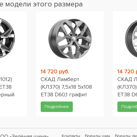
 модели этого размера
14 720 руб.
14 720 
1012)
СКАД Ламберт
СКАД Л
 ET38
(КЛ370) 7,5x18 5x108
(КЛ370)
черный
ET38 D60,1 графит
ET38 D6
Подробнее
Подро
ОО «Зелёная шина»
Контакты
Бренды шин
Бренды ди