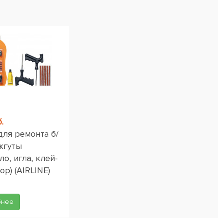
.
для ремонта б/
жгуты
ло, игла, клей-
ор) (AIRLINE)
бнее