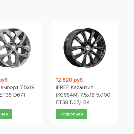
руб.
12 820 руб.
амберт 7,5x18
iFREE Каzантип
 ET38 D67,1
(КС684М) 7,5x18 5x100
ET38 D67,1 BK
бнее
Подробнее