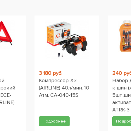
ы
3 180 руб.
240 руб
ой
Компрессор X3
Набор 
ирокий
(AIRLINE) 40л/мин. 10
к шин (
 ЕСЕ-
Атм. CA-040-15S
5шт.,ши
RLINE)
активат
ATRK-3
Подробнее
Подро