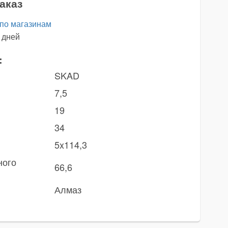
аказ
 по магазинам
 дней
:
SKAD
7,5
19
34
5x114,3
ного
66,6
Алмаз