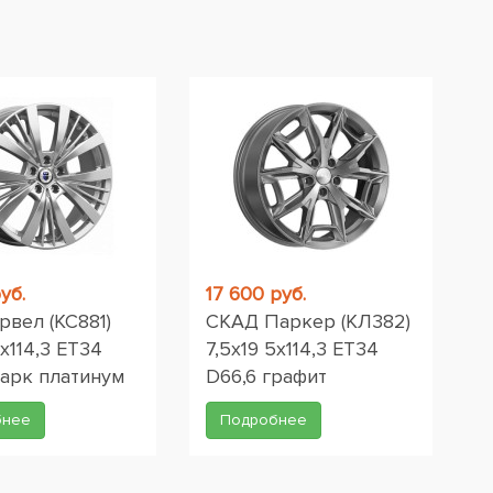
уб.
17 600 руб.
рвел (КС881)
СКАД Паркер (КЛ382)
5x114,3 ET34
7,5x19 5x114,3 ET34
Дарк платинум
D66,6 графит
бнее
Подробнее