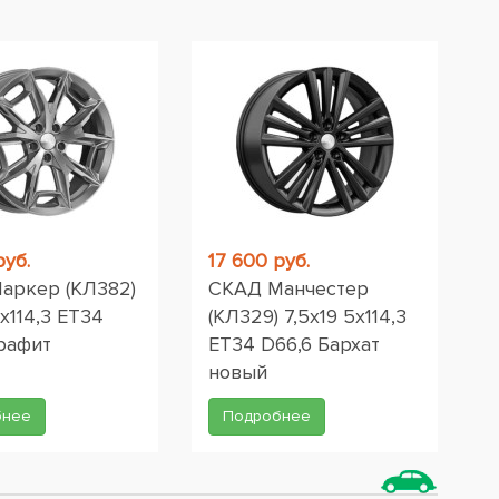
руб.
17 600 руб.
аркер (КЛ382)
СКАД Манчестер
5x114,3 ET34
(КЛ329) 7,5x19 5x114,3
графит
ET34 D66,6 Бархат
новый
бнее
Подробнее