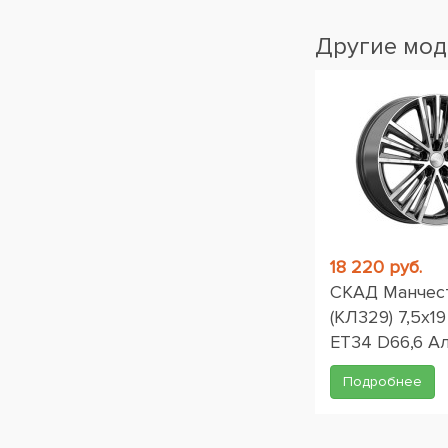
Другие мод
18 220 руб.
СКАД Манчес
(КЛ329) 7,5x19
ET34 D66,6 А
Подробнее