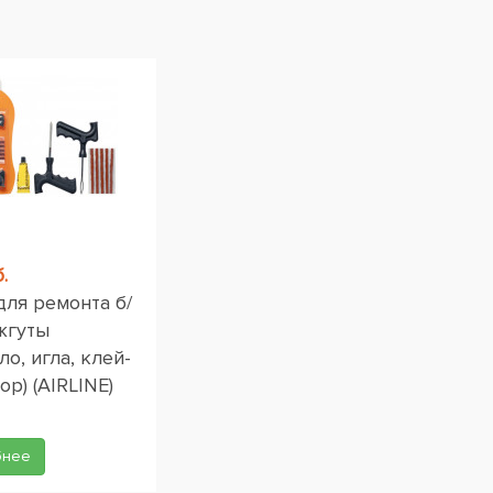
.
для ремонта б/
жгуты
ло, игла, клей-
ор) (AIRLINE)
бнее