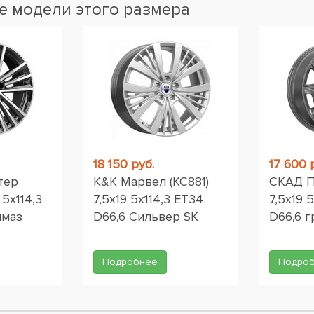
 модели этого размера
18 150 руб.
17 600 
тер
K&K Марвел (КС881)
СКАД П
 5x114,3
7,5x19 5x114,3 ET34
7,5x19 
лмаз
D66,6 Сильвер SK
D66,6 
Подробнее
Подро