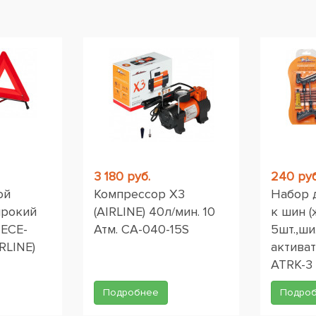
ы
3 180 руб.
240 руб
ой
Компрессор X3
Набор 
ирокий
(AIRLINE) 40л/мин. 10
к шин (
 ЕСЕ-
Атм. CA-040-15S
5шт.,ши
RLINE)
активат
ATRK-3
Подробнее
Подро