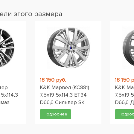
ели этого размера
18 150 руб.
18 150 р
тер
K&K Марвел (КС881)
K&K Ма
 5x114,3
7,5x19 5x114,3 ET34
7,5x19 
лмаз
D66,6 Сильвер SK
D66,6 
Подробнее
Подро