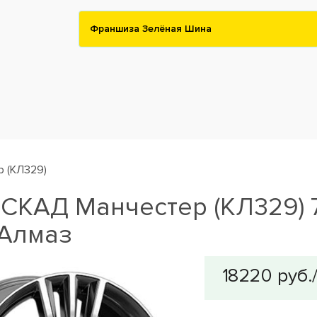
Франшиза Зелёная Шина
р (КЛ329)
СКАД Манчестер (КЛ329) 7,
 Алмаз