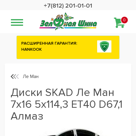
+7(812) 201-01-01
0
:
Сashback 2500 рублей на зимние
шины ATTAR
Ле Ман
Диски SKAD Ле Ман
7x16 5x114,3 ET40 D67,1
Алмаз