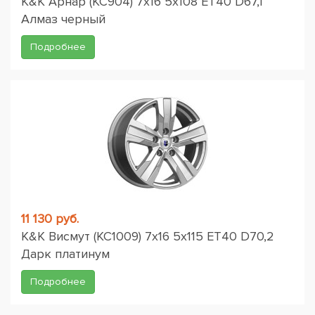
K&K Арнар (КС904) 7x16 5x108 ET40 D67,1
Алмаз черный
Подробнее
11 130 руб.
K&K Висмут (КС1009) 7x16 5x115 ET40 D70,2
Дарк платинум
Подробнее