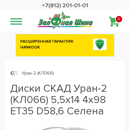
+7(812) 201-01-01
0
:
Сashback 2500 рублей на зимние
шины ATTAR
Уран-2 (КЛ066)
Диски СКАД Уран-2
(КЛ066) 5,5x14 4x98
ET35 D58,6 Селена