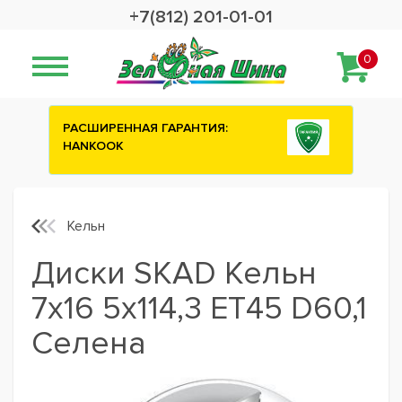
+7(812) 201-01-01
0
НТИЯ:
Сashback 2500 рублей на зимние
шины ATTAR
Кельн
Диски SKAD Кельн
7x16 5x114,3 ET45 D60,1
Селена