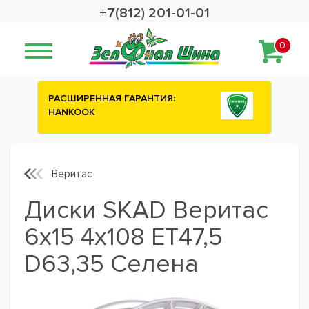
+7(812) 201-01-01
0
РЕННАЯ ГАРАНТИЯ:
Сashback 2500 рублей 
OK
шины ATTAR
Веритас
Диски SKAD Веритас
6x15 4x108 ET47,5
D63,35 Селена