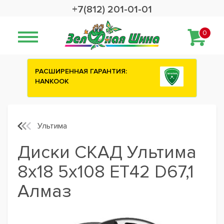
+7(812) 201-01-01
0
ИЯ:
Сashback 2500 рублей на зимние
шины ATTAR
Ультима
Диски СКАД Ультима
8x18 5x108 ET42 D67,1
Алмаз