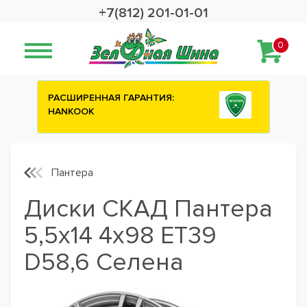
+7(812) 201-01-01
0
ИРЕННАЯ ГАРАНТИЯ:
Сashback 2500 рубле
KOOK
шины ATTAR
Пантера
Диски СКАД Пантера
5,5x14 4x98 ET39
D58,6 Селена