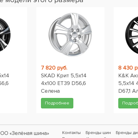
7 820 руб.
8 430 р
5x14
SKAD Крит 5,5x14
K&K Акц
56,6
4x100 ET39 D56,6
5,5x14 
Селена
D67,1 
Подробнее
Подро
ОО «Зелёная шина»
Контакты
Бренды шин
Бренды ди