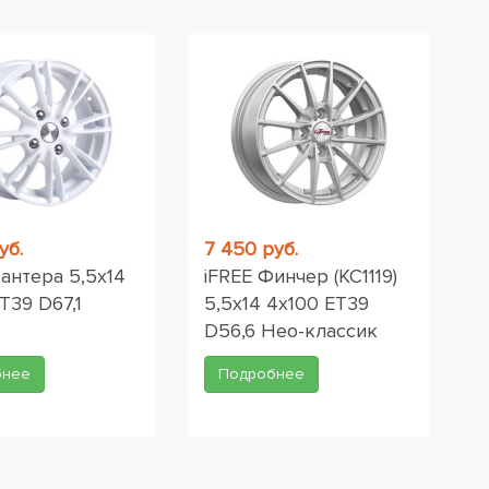
уб.
7 450 руб.
антера 5,5x14
iFREE Финчер (КС1119)
T39 D67,1
5,5x14 4x100 ET39
D56,6 Нео-классик
бнее
Подробнее