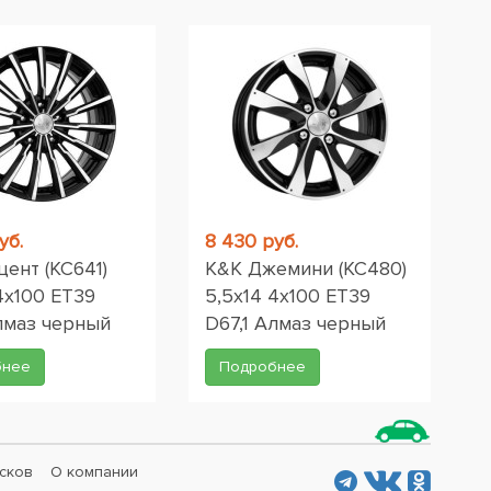
уб.
8 430 руб.
ент (КС641)
K&K Джемини (КС480)
4x100 ET39
5,5x14 4x100 ET39
Алмаз черный
D67,1 Алмаз черный
бнее
Подробнее
сков
О компании