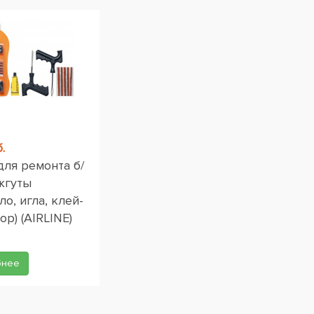
.
для ремонта б/
жгуты
ло, игла, клей-
ор) (AIRLINE)
бнее