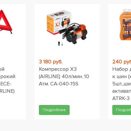
3 180 руб.
240 руб
ой
Компрессор X3
Набор 
ирокий
(AIRLINE) 40л/мин. 10
к шин (
 ЕСЕ-
Атм. CA-040-15S
5шт.,ши
RLINE)
активат
ATRK-3
Подробнее
Подро