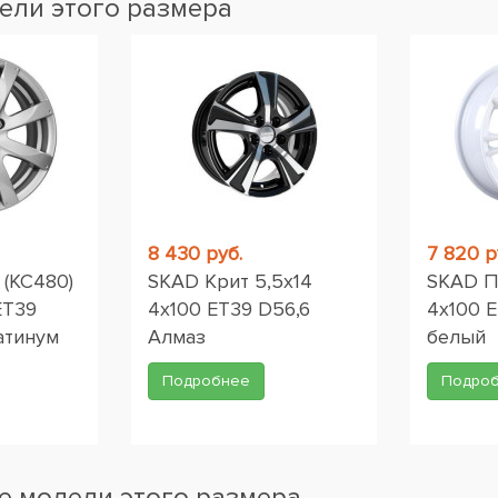
ели этого размера
8 430 руб.
7 820 р
(КС480)
SKAD Крит 5,5x14
SKAD П
ET39
4x100 ET39 D56,6
4x100 E
атинум
Алмаз
белый
Подробнее
Подро
 модели этого размера