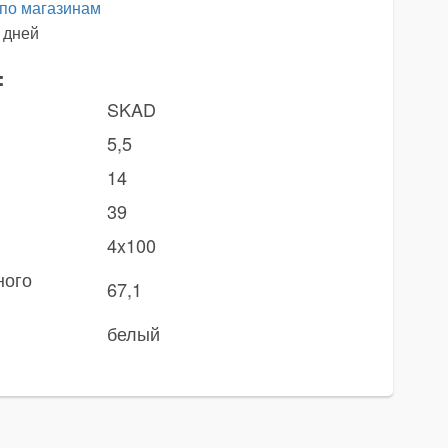
 по магазинам
 дней
:
SKAD
5,5
14
39
4x100
ного
67,1
белый