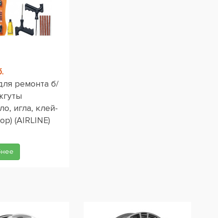
.
для ремонта б/
жгуты
ло, игла, клей-
ор) (AIRLINE)
бнее