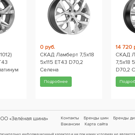
0 руб.
14 720 
1012)
СКАД Ламберт 7,5x18
СКАД Л
T43
5x115 ET43 D70,2
7,5x18 
латинум
Селена
D70,2 
Подробнее
Подро
ОО «Зелёная шина»
Контакты
Бренды шин
Бренды ди
Вакансии
Карта сайта
ключительно информационный характер и ни при каких условиях не являетс