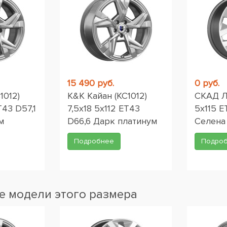
15 490 руб.
0 руб.
1012)
K&K Кайан (КС1012)
СКАД Л
T43 D57,1
7,5x18 5x112 ET43
5x115 E
м
D66,6 Дарк платинум
Селена
Подробнее
Подро
 модели этого размера