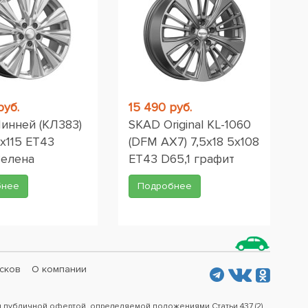
руб.
15 490 руб.
инней (КЛ383)
SKAD Original KL-1060
5x115 ET43
(DFM AX7) 7,5x18 5x108
Селена
ET43 D65,1 графит
бнее
Подробнее
сков
О компании
я публичной офертой, определяемой положениями Статьи 437 (2)