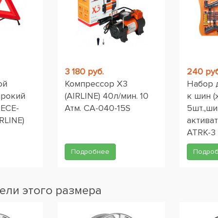
3 180 руб.
240 руб
ой
Компрессор X3
Набор 
ирокий
(AIRLINE) 40л/мин. 10
к шин (
 ЕСЕ-
Атм. CA-040-15S
5шт.,ши
RLINE)
активат
ATRK-3
Подробнее
Подро
ели этого размера