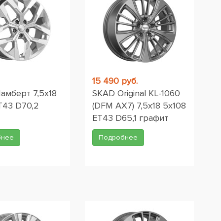
15 490 руб.
амберт 7,5x18
SKAD Original KL-1060
T43 D70,2
(DFM AX7) 7,5x18 5x108
ET43 D65,1 графит
бнее
Подробнее