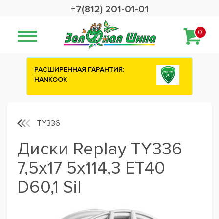
+7(812) 201-01-01
0
ИЯ:
Сashback 2500 рублей на зимние
шины ATTAR
TY336
Диски Replay TY336
7,5x17 5x114,3 ET40
D60,1 Sil