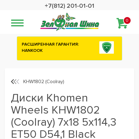
+7(812) 201-01-01
0
АРАНТИЯ:
Сashback 2500 рублей на зимни
шины ATTAR
KHW1802 (Coolray)
Диски Khomen
Wheels KHW1802
(Coolray) 7x18 5x114,3
ET50 D54,1 Black