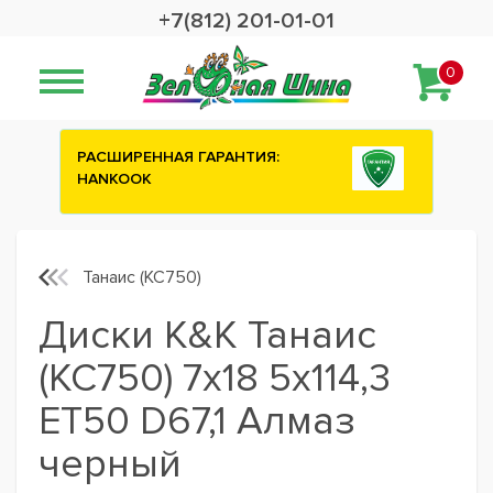
+7(812) 201-01-01
0
:
Сashback 2500 рублей на зимние
шины ATTAR
Танаис (КС750)
Диски K&K Танаис
(КС750) 7x18 5x114,3
ET50 D67,1 Алмаз
черный