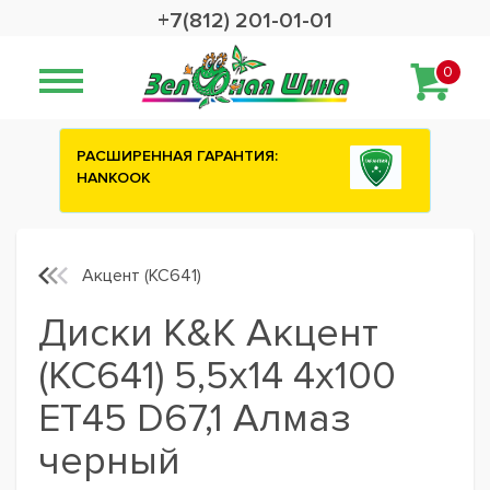
+7(812) 201-01-01
0
АРАНТИЯ:
Сashback 2500 рублей на зимни
шины ATTAR
Акцент (КС641)
Диски K&K Акцент
(КС641) 5,5x14 4x100
ET45 D67,1 Алмаз
черный