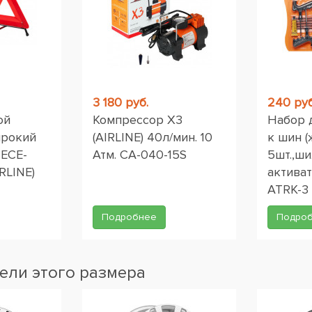
3 180 руб.
240 руб
ой
Компрессор X3
Набор 
ирокий
(AIRLINE) 40л/мин. 10
к шин (
 ЕСЕ-
Атм. CA-040-15S
5шт.,ши
RLINE)
активат
ATRK-3
Подробнее
Подро
ели этого размера