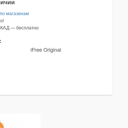
личии
 по магазинам
о!
х КАД — бесплатно
:
iFree Original