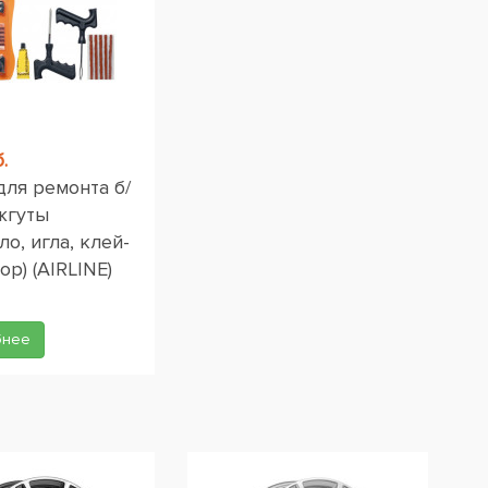
.
для ремонта б/
жгуты
ло, игла, клей-
ор) (AIRLINE)
бнее