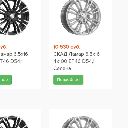
уб.
10 530 руб.
амар 6,5x16
СКАД Ламар 6,5x16
T46 D54,1
4x100 ET46 D54,1
Селена
бнее
Подробнее