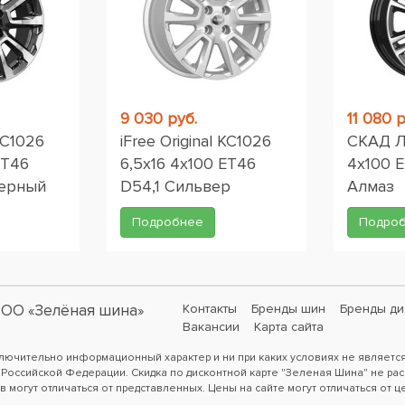
9 030 руб.
11 080 р
 КС1026
iFree Original КС1026
СКАД Л
ET46
6,5x16 4x100 ET46
4x100 E
черный
D54,1 Сильвер
Алмаз
Подробнее
Подро
ОО «Зелёная шина»
Контакты
Бренды шин
Бренды ди
Вакансии
Карта сайта
ключительно информационный характер и ни при каких условиях не являетс
 Российской Федерации. Скидка по дисконтной карте "Зеленая Шина" не рас
в могут отличаться от представленных. Цены на сайте могут отличаться от ц