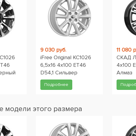
9 030 руб.
11 080 р
 КС1026
iFree Original КС1026
СКАД Л
ET46
6,5x16 4x100 ET46
4x100 E
черный
D54,1 Сильвер
Алмаз
Подробнее
Подро
 модели этого размера