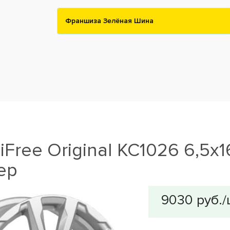
Франшиза Зелёная Шина
iFree Original КС1026 6,5x1
ер