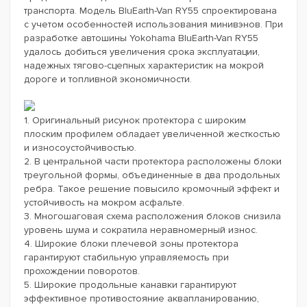
транспорта. Модель BluEarth-Van RY55 спроектирована
с учетом особенностей использования минивэнов. При
разработке автошины Yokohama BluEarth-Van RY55
удалось добиться увеличения срока эксплуатации,
надежных тягово-сцепных характеристик на мокрой
дороге и топливной экономичности.
1. Оригинальный рисунок протектора с широким
плоским профилем обладает увеличенной жесткостью
и износоустойчивостью.
2. В центральной части протектора расположены блоки
треугольной формы, объединенные в два продольных
ребра. Такое решение повысило кромочный эффект и
устойчивость на мокром асфальте.
3. Многошаговая схема расположения блоков снизила
уровень шума и сократила неравномерный износ.
4. Широкие блоки плечевой зоны протектора
гарантируют стабильную управляемость при
прохождении поворотов.
5. Широкие продольные канавки гарантируют
эффективное противостояние аквапланированию,