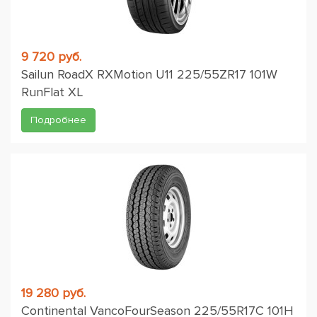
9 720 руб.
Sailun RoadX RXMotion U11 225/55ZR17 101W
RunFlat XL
Подробнее
19 280 руб.
Continental VancoFourSeason 225/55R17C 101H