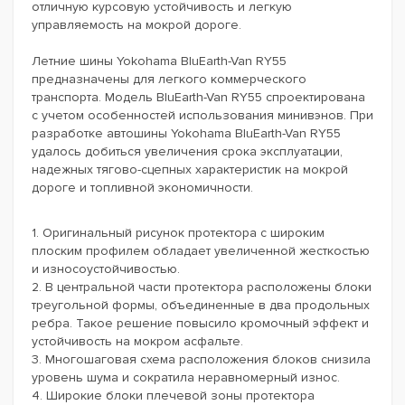
отличную курсовую устойчивость и легкую
управляемость на мокрой дороге.
Летние шины Yokohama BluEarth-Van RY55
предназначены для легкого коммерческого
транспорта. Модель BluEarth-Van RY55 спроектирована
с учетом особенностей использования минивэнов. При
разработке автошины Yokohama BluEarth-Van RY55
удалось добиться увеличения срока эксплуатации,
надежных тягово-сцепных характеристик на мокрой
дороге и топливной экономичности.
1. Оригинальный рисунок протектора с широким
плоским профилем обладает увеличенной жесткостью
и износоустойчивостью.
2. В центральной части протектора расположены блоки
треугольной формы, объединенные в два продольных
ребра. Такое решение повысило кромочный эффект и
устойчивость на мокром асфальте.
3. Многошаговая схема расположения блоков снизила
уровень шума и сократила неравномерный износ.
4. Широкие блоки плечевой зоны протектора