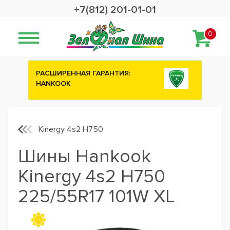
+7(812) 201-01-01
0
ИЯ:
Сashback 2500 рублей на зимние
шины ATTAR
Kinergy 4s2 H750
Шины Hankook
Kinergy 4s2 H750
225/55R17 101W XL