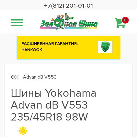
+7(812) 201-01-01
0
ИЯ:
Сashback 2500 рублей на зимние
шины ATTAR
Advan dB V553
Шины Yokohama
Advan dB V553
235/45R18 98W