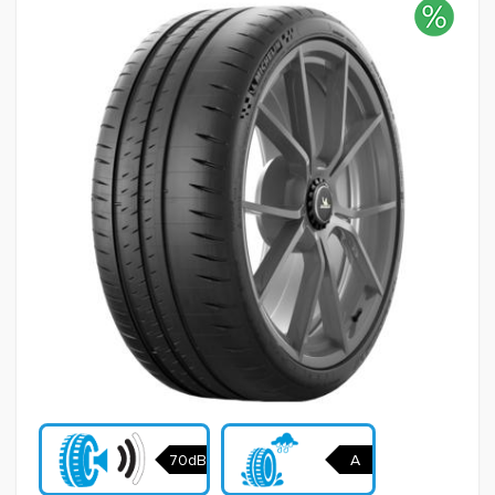
70dB
A