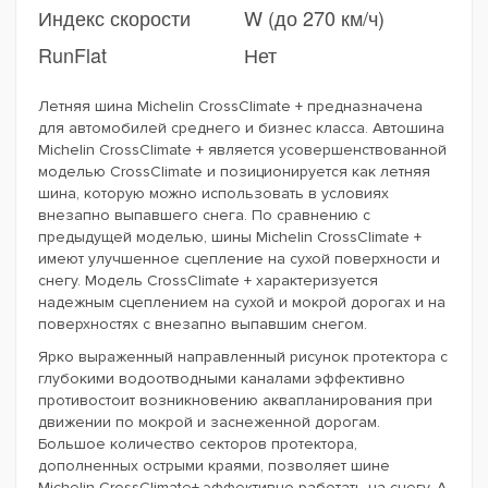
Индекс скорости
W (до 270 км/ч)
RunFlat
Нет
Летняя шина Michelin CrossClimate + предназначена
для автомобилей среднего и бизнес класса. Автошина
Michelin CrossClimate + является усовершенствованной
моделью CrossClimate и позиционируется как летняя
шина, которую можно использовать в условиях
внезапно выпавшего снега. По сравнению с
предыдущей моделью, шины Michelin CrossClimate +
имеют улучшенное сцепление на сухой поверхности и
снегу. Модель CrossClimate + характеризуется
надежным сцеплением на сухой и мокрой дорогах и на
поверхностях с внезапно выпавшим снегом.
Ярко выраженный направленный рисунок протектора с
глубокими водоотводными каналами эффективно
противостоит возникновению аквапланирования при
движении по мокрой и заснеженной дорогам.
Большое количество секторов протектора,
дополненных острыми краями, позволяет шине
Michelin CrossClimate+ эффективно работать на снегу. А