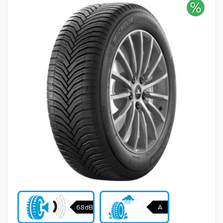
68dB
A