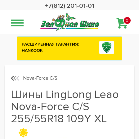
+7(812) 201-01-01
0
ИЯ:
Сashback 2500 рублей на зимние
шины ATTAR
Nova-Force C/S
Шины LingLong Leao
Nova-Force C/S
255/55R18 109Y XL