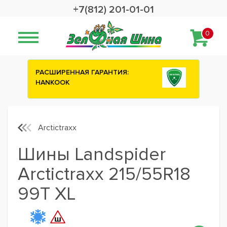
+7(812) 201-01-01
0
ИЯ:
Сashback 2500 рублей на зимние
шины ATTAR
Arctictraxx
Шины Landspider
Arctictraxx 215/55R18
99T XL