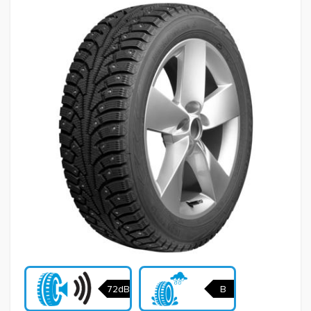
72dB
B