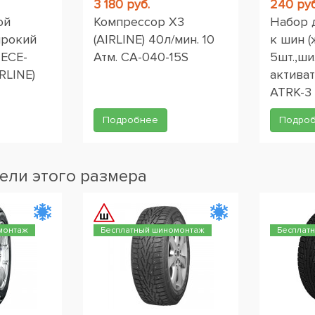
3 180 руб.
240 руб
ой
Компрессор X3
Набор 
ирокий
(AIRLINE) 40л/мин. 10
к шин (
 ЕСЕ-
Атм. CA-040-15S
5шт.,ши
RLINE)
активат
ATRK-3
Подробнее
Подро
ели этого размера
монтаж
Бесплатный шиномонтаж
Бесплат