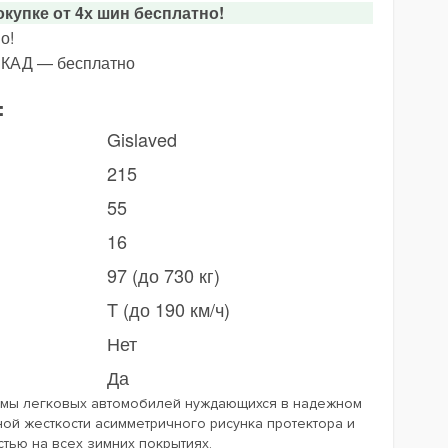
купке от 4х шин бесплатно!
о!
х КАД — бесплатно
:
Gislaved
215
55
16
97 (до 730 кг)
T (до 190 км/ч)
Нет
Да
аммы легковых автомобилей нуждающихся в надежном
ой жесткости асимметричного рисунка протектора и
тью на всех зимних покрытиях.