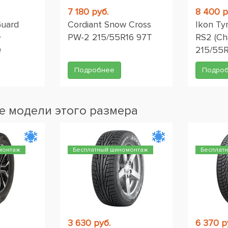
7 180 руб.
8 400 р
Guard
Cordiant Snow Cross
Ikon Ty
+
PW-2 215/55R16 97T
RS2 (Ch
Q
215/55R
Подробнее
Подро
 модели этого размера
монтаж
Бесплатный шиномонтаж
Бесплат
3 630 руб.
6 370 р