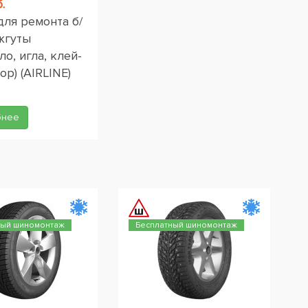
.
для ремонта б/
жгуты
ло, игла, клей-
ор) (AIRLINE)
бнее
ный шиномонтаж
Бесплатный шиномонтаж