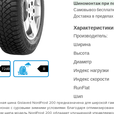
Шиномонтаж при по
Самовывоз бесплатн
Доставка в предела
Характеристики
Производитель:
Ширина
Высота
Диаметр
72dB
B
Индекс нагрузки
Индекс скорости
RunFlat
Шип
ная шина Gislaved NordFrost 200 предназначена для широкой г
ионах с суровыми зимними условиями. Благодаря оптимизированн
ии шипа модель NordFrost 200 обладает улучшенной управляемос