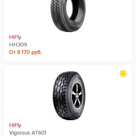
HiFly
HH309
От 9 170 руб.
HiFly
Vigorous AT601