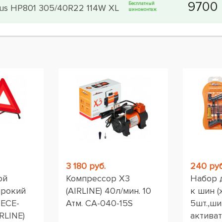
Бесплатный
ous HP801 305/40R22 114W XL
шиномонтаж
ы
3 180 руб.
240 руб
ой
Компрессор X3
Набор 
ирокий
(AIRLINE) 40л/мин. 10
к шин (
 ЕСЕ-
Атм. CA-040-15S
5шт.,ши
RLINE)
активат