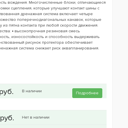
ность вождения. Многочисленные блоки, отличающиеся
омки сцепления, которые улучшают контакт шины с
твованная дренажная система включает четыре
ожество поперечнодиагональных канавок, которые
у из пятна контакта при любой скорости движения.
ства: ▪ высокопрочная резиновая смесь
ость, износостойкость и способность выдерживать
нствованный рисунок протектора обеспечивает
ренажная система снижает риск аквапланирования.
В наличии
Подробнее
Нет в наличии