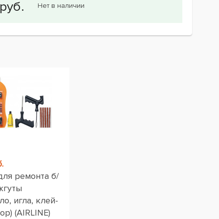
Нет в наличии
.
для ремонта б/
жгуты
ло, игла, клей-
ор) (AIRLINE)