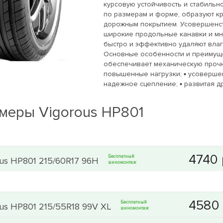
курсовую устойчивость и стабиль
по размерам и форме, образуют кр
дорожным покрытием. Усовершенс
широкие продольные канавки и мн
быстро и эффективно удаляют влаг
Основные особенности и преимуще
обеспечивает механическую прочн
повышенные нагрузки; ▪ усоверше
надежное сцепление; ▪ развитая д
меры Vigorous HP801
Бесплатный
ous HP801 215/60R17 96H
шиномонтаж
Бесплатный
ous HP801 215/55R18 99V XL
шиномонтаж