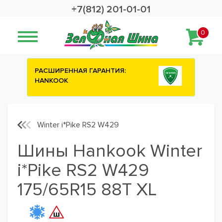
+7(812) 201-01-01
0
ИЯ:
Сashback 2500 рублей на зимние
шины ATTAR
Winter i*Pike RS2 W429
Шины Hankook Winter
i*Pike RS2 W429
175/65R15 88T XL