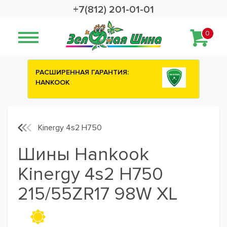
+7(812) 201-01-01
0
ИЯ:
Сashback 2500 рублей на зимние
шины ATTAR
Kinergy 4s2 H750
Шины Hankook
Kinergy 4s2 H750
215/55ZR17 98W XL