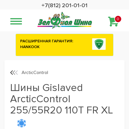
+7(812) 201-01-01
0
ИЯ:
Сashback 2500 рублей на зимние
шины ATTAR
ArcticControl
Шины Gislaved
ArcticControl
255/55R20 110T FR XL