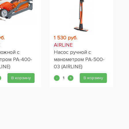
б.
1 530 руб.
E
AIRLINE
ножной с
Насос ручной с
тром PA-400-
манометром PA-500-
LINE)
03 (AIRLINE)
В корзину
В корзину