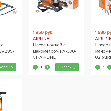
1 850 руб.
1 980 ру
AIRLINE
AIRLIN
 с
Насос ножной с
Насос 
A-295-
манометром PA-300-
маноме
01 (AIRLINE)
02 (AIR
корзину
В корзину