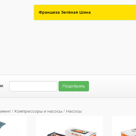
Франшиза Зелёная Шина
м:
умент
Компрессоры и насосы
Насосы