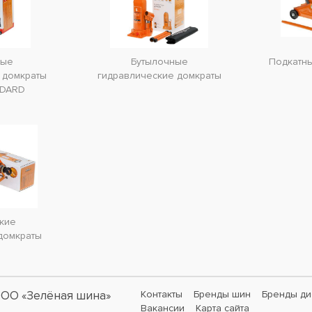
ные
Бутылочные
Подкатн
 домкраты
гидравлические домкраты
NDARD
кие
домкраты
ОО «Зелёная шина»
Контакты
Бренды шин
Бренды ди
Вакансии
Карта сайта