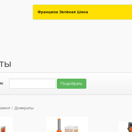
Франшиза Зелёная Шина
ты
м:
умент
Домкраты