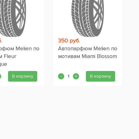
.
350 руб.
рфюм Melien по
Автопарфюм Melien по
 Fleur
мотивам Miami Blossom
que
В корзину
В корзину