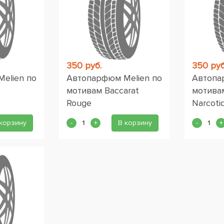
350 руб.
350 руб
elien по
Автопарфюм Melien по
Автопа
мотивам Baccarat
мотивам
Rouge
Narcoti
корзину
В корзину