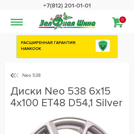
+7(812) 201-01-01
0
:
Сashback 2500 рублей на зимние
шины ATTAR
Neo 538
Диски Neo 538 6x15
4x100 ET48 D54,1 Silver