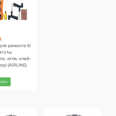
.
для ремонта б/
жгуты
ло, игла, клей-
ор) (AIRLINE)
бнее