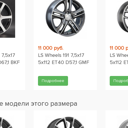
11 000 руб.
11 000 р
 7,5x17
LS Wheels 191 7,5x17
LS Whee
D67,1 BKF
5x112 ET40 D57,1 GMF
5x112 
Подробнее
Подро
 модели этого размера