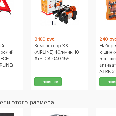
3 180 руб.
240 руб
ой
Компрессор X3
Набор 
ирокий
(AIRLINE) 40л/мин. 10
к шин (
 ЕСЕ-
Атм. CA-040-15S
5шт.,ши
RLINE)
активат
ATRK-3
Подробнее
Подро
ели этого размера