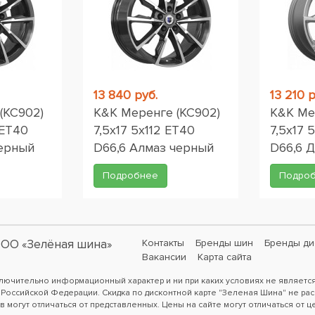
13 840 руб.
13 210 р
(КС902)
K&K Меренге (КС902)
K&K Ме
 ET40
7,5x17 5x112 ET40
7,5x17 
черный
D66,6 Алмаз черный
D66,6 
Подробнее
Подро
ОО «Зелёная шина»
Контакты
Бренды шин
Бренды ди
Вакансии
Карта сайта
ключительно информационный характер и ни при каких условиях не являетс
 Российской Федерации. Скидка по дисконтной карте "Зеленая Шина" не рас
в могут отличаться от представленных. Цены на сайте могут отличаться от ц