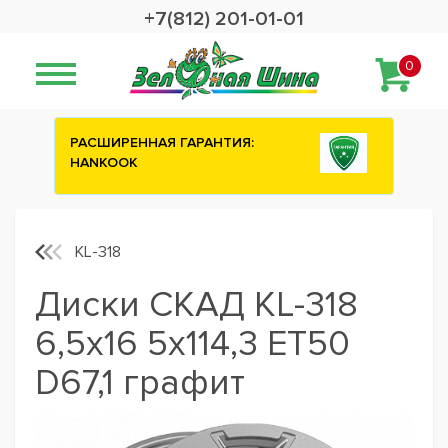
+7(812) 201-01-01
0
ННАЯ ГАРАНТИЯ:
Сashback 2500 рублей на
K
шины ATTAR
KL-318
Диски СКАД KL-318
6,5x16 5x114,3 ET50
D67,1 графит