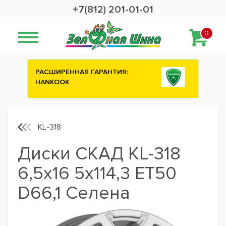
+7(812) 201-01-01
0
ИРЕННАЯ ГАРАНТИЯ:
Сashback 2500 рубле
KOOK
шины ATTAR
KL-318
Диски СКАД KL-318
6,5x16 5x114,3 ET50
D66,1 Селена