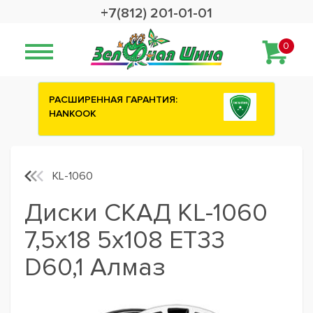
+7(812) 201-01-01
0
ИЯ:
Сashback 2500 рублей на зимние
шины ATTAR
KL-1060
Диски СКАД KL-1060
7,5x18 5x108 ET33
D60,1 Алмаз