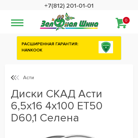
+7(812) 201-01-01
0
АЯ ГАРАНТИЯ:
Сashback 2500 рублей на з
шины ATTAR
Асти
Диски СКАД Асти
6,5x16 4x100 ET50
D60,1 Селена