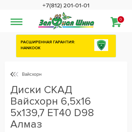
+7(812) 201-01-01
0
ИЯ:
Сashback 2500 рублей на зимние
шины ATTAR
Вайсхорн
Диски СКАД
Вайсхорн 6,5x16
5x139,7 ET40 D98
Алмаз