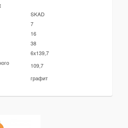
:
SKAD
7
16
38
6x139,7
ного
109,7
графит