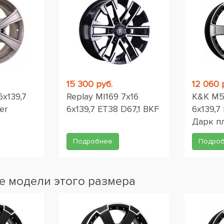
15 300 руб.
12 060 
6x139,7
Replay MI169 7x16
K&K M56
er
6x139,7 ET38 D67,1 BKF
6x139,7
Дарк п
Подробнее
Подро
 модели этого размера