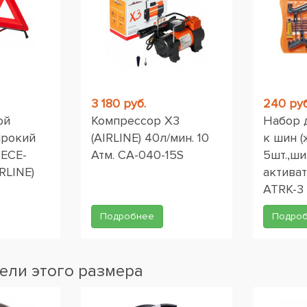
3 180 руб.
240 руб
ой
Компрессор X3
Набор 
ирокий
(AIRLINE) 40л/мин. 10
к шин (
 ЕСЕ-
Атм. CA-040-15S
5шт.,ши
RLINE)
активат
ATRK-3
Подробнее
Подро
ели этого размера