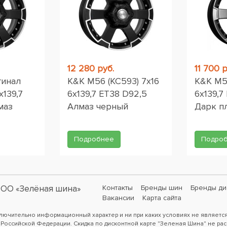
12 280 руб.
11 700 р
гинал
K&K M56 (КС593) 7x16
K&K M56
x139,7
6x139,7 ET38 D92,5
6x139,7
маз
Алмаз черный
Дарк п
Подробнее
Подро
ОО «Зелёная шина»
Контакты
Бренды шин
Бренды ди
Вакансии
Карта сайта
ключительно информационный характер и ни при каких условиях не являетс
 Российской Федерации. Скидка по дисконтной карте "Зеленая Шина" не рас