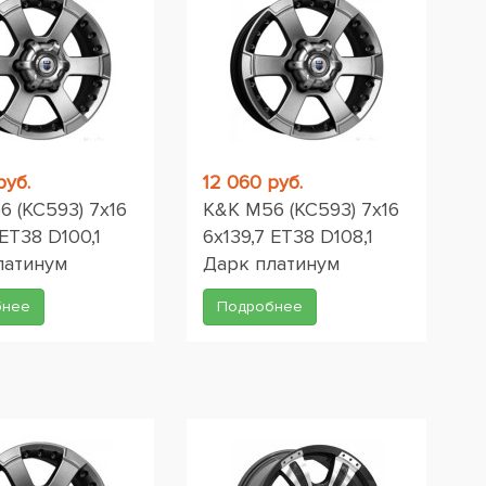
руб.
12 060 руб.
 (КС593) 7x16
K&K M56 (КС593) 7x16
 ET38 D100,1
6x139,7 ET38 D108,1
латинум
Дарк платинум
бнее
Подробнее