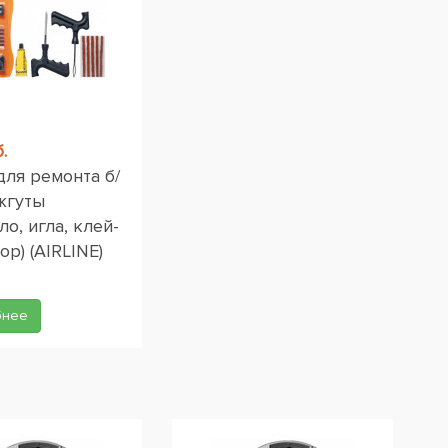
.
для ремонта б/
жгуты
ло, игла, клей-
ор) (AIRLINE)
бнее