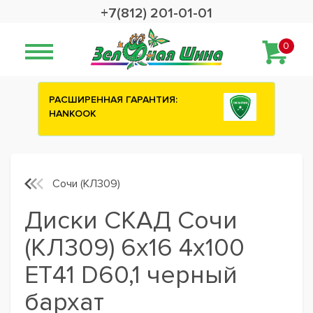
+7(812) 201-01-01
0
:
Сashback 2500 рублей на зимние
шины ATTAR
Сочи (КЛ309)
Диски СКАД Сочи
(КЛ309) 6x16 4x100
ET41 D60,1 черный
бархат