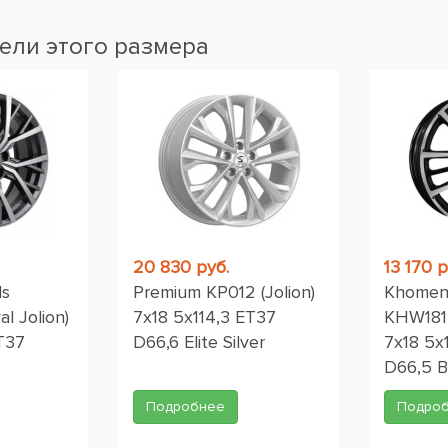
ели этого размера
20 830 руб.
13 170 р
ls
Premium КР012 (Jolion)
Khomen
l Jolion)
7x18 5x114,3 ET37
KHW1812
T37
D66,6 Elite Silver
7x18 5x
D66,5 B
Подробнее
Подро