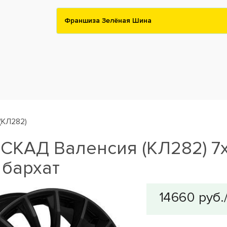
Франшиза Зелёная Шина
(КЛ282)
СКАД Валенсия (КЛ282) 7x1
 бархат