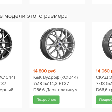
 модели этого размера
14 800 руб.
14 060 
КС1044)
K&K Вудроф (КС1044)
СКАД Эл
T37
7x18 5x114,3 ET37
7x18 5x
черный
D66,6 Дарк платинум
D66,6 
Подробнее
Подро