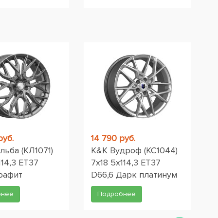
руб.
14 790 руб.
ьба (КЛ1071)
K&K Вудроф (КС1044)
114,3 ET37
7x18 5x114,3 ET37
графит
D66,6 Дарк платинум
бнее
Подробнее