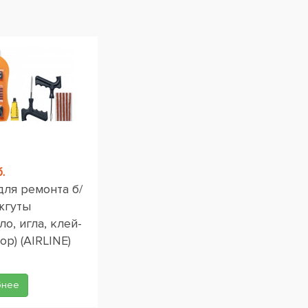
.
для ремонта б/
жгуты
ло, игла, клей-
ор) (AIRLINE)
бнее