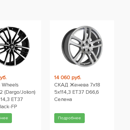
уб.
14 060 руб.
 Wheels
СКАД Женева 7x18
 (Dargo/Jolion)
5x114,3 ET37 D66,6
114,3 ET37
Селена
lack-FP
бнее
Подробнее