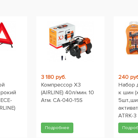
ы
3 180 руб.
240 руб
ой
Компрессор X3
Набор 
ирокий
(AIRLINE) 40л/мин. 10
к шин (
 ЕСЕ-
Атм. CA-040-15S
5шт.,ши
RLINE)
активат
ATRK-3
Подробнее
Подро