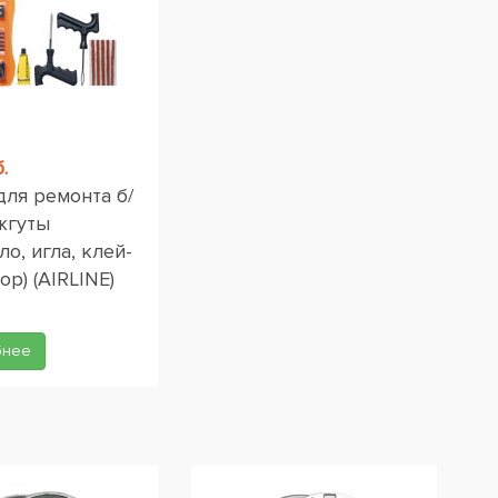
.
для ремонта б/
жгуты
ло, игла, клей-
ор) (AIRLINE)
бнее