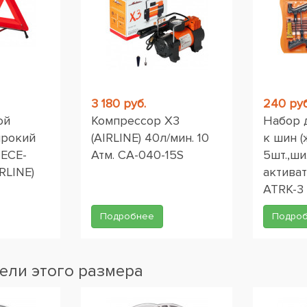
3 180 руб.
240 руб
ой
Компрессор X3
Набор 
ирокий
(AIRLINE) 40л/мин. 10
к шин (
 ЕСЕ-
Атм. CA-040-15S
5шт.,ши
RLINE)
активат
ATRK-3
Подробнее
Подро
ели этого размера