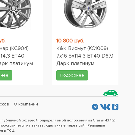
уб.
10 800 руб.
нар (КС904)
K&K Висмут (КС1009)
114,3 ET40
7x16 5x114,3 ET40 D67,1
арк платинум
Дарк платинум
бнее
Подробнее
сков
О компании
я публичной офертой, определяемой положениями Статьи 437 (2)
пространяется на заказы, сделанные через сайт. Реальные
ен в ТСЦ.