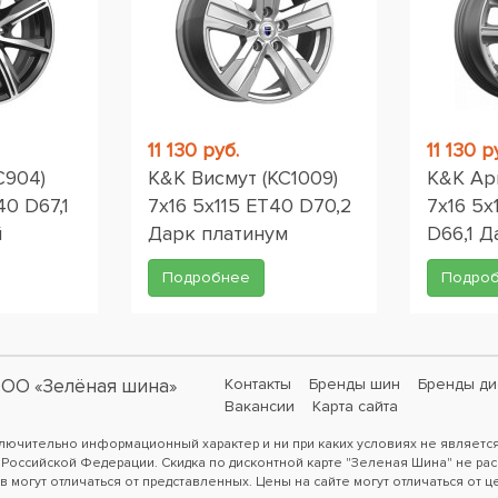
11 130 руб.
11 130 р
С904)
K&K Висмут (КС1009)
K&K Ар
40 D67,1
7x16 5x115 ET40 D70,2
7x16 5x
й
Дарк платинум
D66,1 Д
Подробнее
Подро
ОО «Зелёная шина»
Контакты
Бренды шин
Бренды ди
Вакансии
Карта сайта
ключительно информационный характер и ни при каких условиях не являетс
 Российской Федерации. Скидка по дисконтной карте "Зеленая Шина" не рас
в могут отличаться от представленных. Цены на сайте могут отличаться от ц