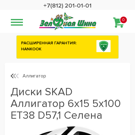
+7(812) 201-01-01
0
СШИРЕННАЯ ГАРАНТИЯ:
Сashback 2500 руб
NKOOK
шины ATTAR
Аллигатор
Диски SKAD
Аллигатор 6x15 5x100
ET38 D57,1 Селена