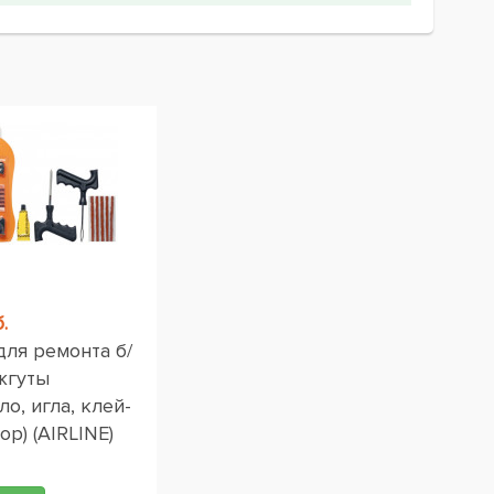
.
для ремонта б/
жгуты
ло, игла, клей-
ор) (AIRLINE)