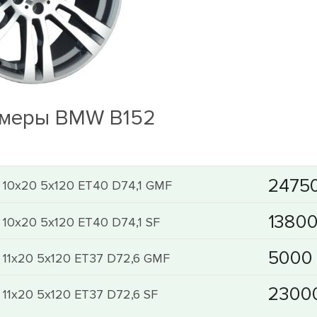
змеры BMW B152
2 10x20 5x120 ET40 D74,1 GMF
 10x20 5x120 ET40 D74,1 SF
 11x20 5x120 ET37 D72,6 GMF
 11x20 5x120 ET37 D72,6 SF