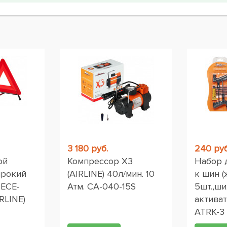
ы
3 180 руб.
240 руб
ой
Компрессор X3
Набор 
ирокий
(AIRLINE) 40л/мин. 10
к шин (
 ЕСЕ-
Атм. CA-040-15S
5шт.,ши
RLINE)
активат
ATRK-3