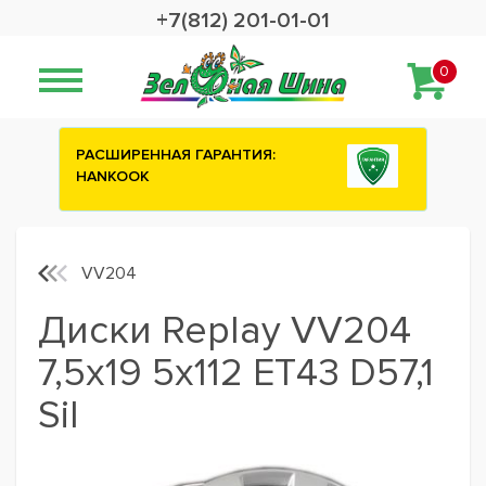
+7(812) 201-01-01
0
ИЯ:
Сashback 2500 рублей на зимние
шины ATTAR
VV204
Диски Replay VV204
7,5x19 5x112 ET43 D57,1
Sil