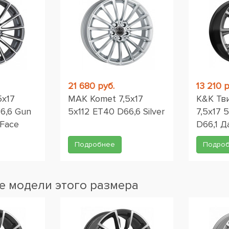
21 680 руб.
13 210 р
5x17
MAK Komet 7,5x17
K&K Тв
6,6 Gun
5x112 ET40 D66,6 Silver
7,5x17 
 Face
D66,1 Д
Подробнее
Подро
 модели этого размера