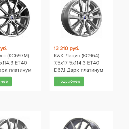
уб.
13 210 руб.
ист (КС697М)
K&K Лацио (КС964)
5x114,3 ET40
7,5x17 5x114,3 ET40
арк платинум
D67,1 Дарк платинум
бнее
Подробнее