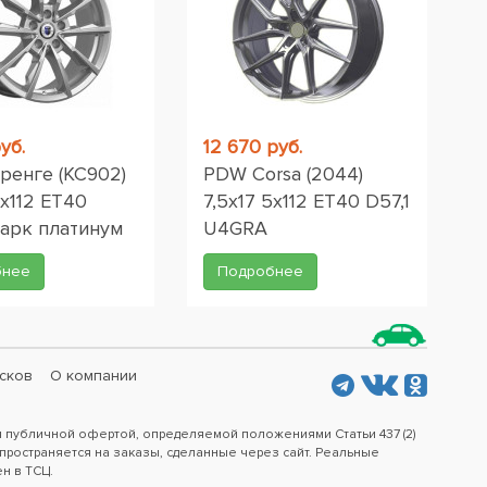
уб.
12 670 руб.
ренге (КС902)
PDW Corsa (2044)
5x112 ET40
7,5x17 5x112 ET40 D57,1
Дарк платинум
U4GRA
бнее
Подробнее
сков
О компании
я публичной офертой, определяемой положениями Статьи 437 (2)
пространяется на заказы, сделанные через сайт. Реальные
ен в ТСЦ.