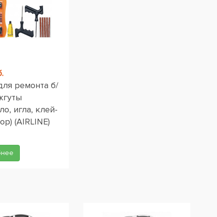
.
для ремонта б/
жгуты
ло, игла, клей-
ор) (AIRLINE)
бнее