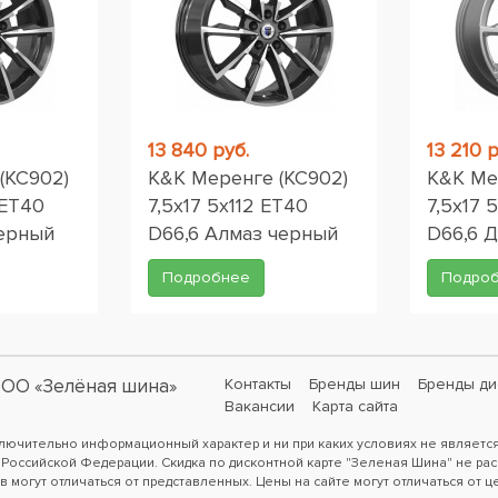
13 840 руб.
13 210 р
(КС902)
K&K Меренге (КС902)
K&K Ме
 ET40
7,5x17 5x112 ET40
7,5x17 
черный
D66,6 Алмаз черный
D66,6 
Подробнее
Подро
ОО «Зелёная шина»
Контакты
Бренды шин
Бренды ди
Вакансии
Карта сайта
ключительно информационный характер и ни при каких условиях не являетс
 Российской Федерации. Скидка по дисконтной карте "Зеленая Шина" не рас
в могут отличаться от представленных. Цены на сайте могут отличаться от ц