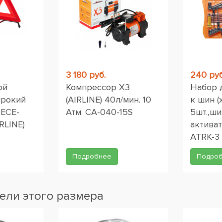
3 180 руб.
240 руб
ой
Компрессор X3
Набор 
ирокий
(AIRLINE) 40л/мин. 10
к шин (
 ЕСЕ-
Атм. CA-040-15S
5шт.,ши
RLINE)
активат
ATRK-3
Подробнее
Подро
ели этого размера