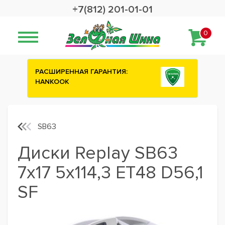
+7(812) 201-01-01
0
ИЯ:
Сashback 2500 рублей на зимние
шины ATTAR
SB63
Диски Replay SB63
7x17 5x114,3 ET48 D56,1
SF